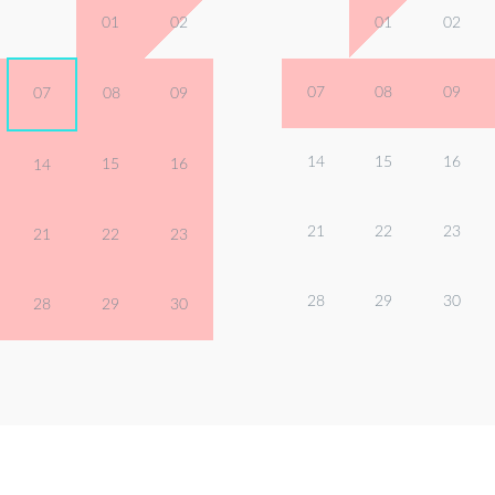
01
02
01
02
07
08
09
07
08
09
14
15
16
15
16
14
21
22
23
21
22
23
28
29
30
28
29
30