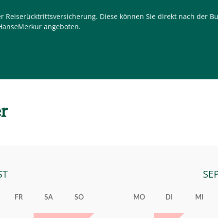
 Reiserücktrittsversicherung. Diese können Sie direkt nach der 
 HanseMerkur angeboten.
r
ST
SE
FR
SA
SO
MO
DI
MI